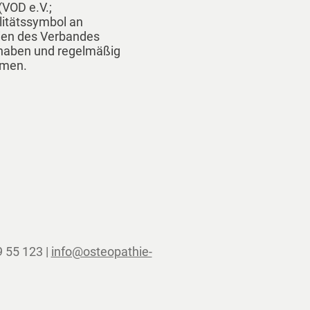
(VOD e.V.;
litätssymbol an
nien des Verbandes
t haben und regelmäßig
hmen.
9 55 123 |
info@osteopathie-